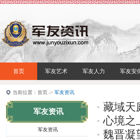
首页
军友艺术
军友人力
军友安
当前位置：
首页
->
军友资讯
藏域天
军友资讯
心境之
军友资讯
魏晋凝