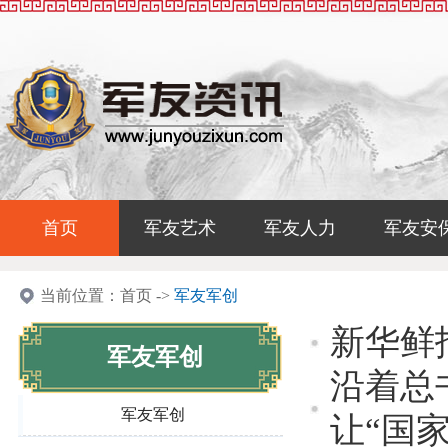
首页
军友艺术
军友人力
军友安
当前位置：
首页
->
军友军创
新华鲜
军友军创
沿着总
军友军创
让“国