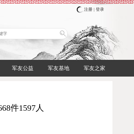
注册
|
登录
军友公益
军友基地
军友之家
件1597人