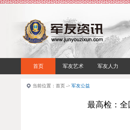
首页
军友艺术
军友人力
当前位置：
首页
->
军友公益
最高检：全