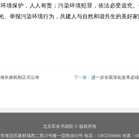
境保护，人人有责；污染环境犯罪，依法必受追究。
光、举报污染环境行为，共建人与自然和谐共生的美好家
参保长效机制正式公布
下一条：
进一步全面深化改革必须
北京军友书画院 © 版权所有
海淀区建材城西二里23号楼一层商业03号 电话：13052560666 传真：010-8